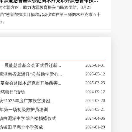
慈善援疆-东莞市展能慈善基金会赴图木舒克市开展慈善帮扶工作
的治疆方略，助力边疆教育振兴与民族团结。3月21
育苗”慈善帮扶项目捐赠启动仪式在第三师图木舒克市五十
行。
+更多
—展能慈善基金会正式乔迁新...
2026-01-31
湖南省溆浦县“公益助学爱心...
2025-05-12
基金会赴图木舒克市开展慈善...
2025-03-23
华慈善日”活动
2024-09-12
2023年度广东扶贫济困...
2024-07-20
4年第一场初级救护员培训
2024-05-21
镇白泥湖中学综合楼捐赠仪式
2024-04-06
坊镇田里完全小学落成
2024-01-29