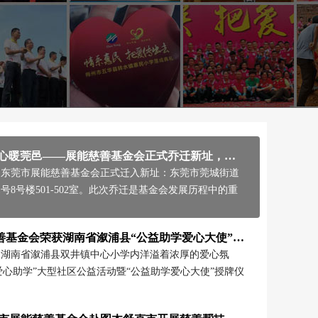
新址启新程 爱心暖莞邑——展能慈善基金会正式乔迁新址，续写慈善新篇章
1日，东莞市展能慈善基金会正式迁入新址：东莞市莞城街道
1号8号楼501-502室。此次乔迁是基金会发展历程中的重
东莞市展能慈善基金会荣获湖南省溆浦县“公益助学爱心大使”称号，政社携手共绘溆浦教育新篇章
1日，湖南省溆浦县双井镇中心小学内洋溢着浓厚的爱心氛
爱心助学”大型社区公益活动暨“公益助学爱心大使”授牌仪