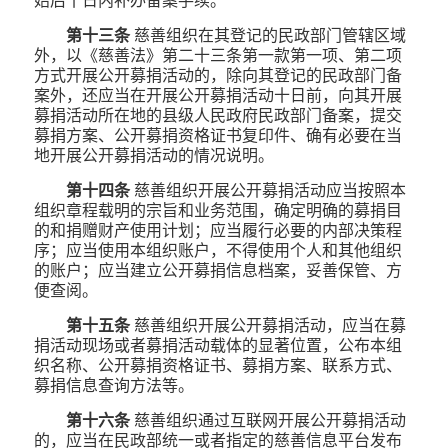
始后十日内补办备案手续。
第十三条
慈善组织在其登记的民政部门管辖区域
外，以《慈善法》第二十三条第一款第一项、第二项
方式开展公开募捐活动的，除向其登记的民政部门备
案外，还应当在开展公开募捐活动十日前，向其开展
募捐活动所在地的县级人民政府民政部门备案，提交
募捐方案、公开募捐资格证书复印件、确有必要在当
地开展公开募捐活动的情况说明。
第十四条
慈善组织开展公开募捐活动应当按照本
组织章程载明的宗旨和业务范围，确定明确的募捐目
的和捐赠财产使用计划；应当履行必要的内部决策程
序；应当使用本组织账户，不得使用个人和其他组织
的账户；应当建立公开募捐信息档案，妥善保管、方
便查阅。
第十五条
慈善组织开展公开募捐活动，应当在募
捐活动现场或者募捐活动载体的显著位置，公布本组
织名称、公开募捐资格证书、募捐方案、联系方式、
募捐信息查询方法等。
第十六条
慈善组织通过互联网开展公开募捐活动
的，应当在民政部统一或者指定的慈善信息平台发布