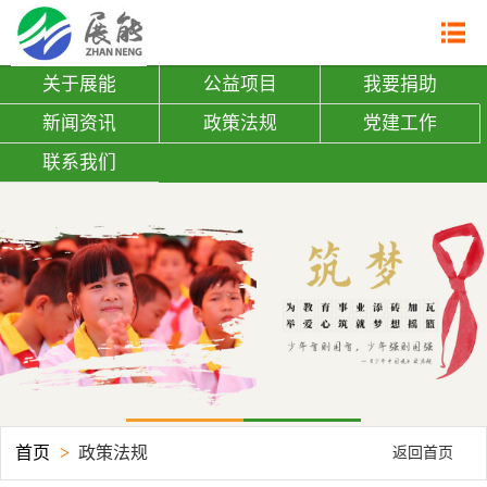
网站首页

关于展能
关于展能
公益项目
我要捐助
| 展能简介
新闻资讯
政策法规
党建工作
| 组织架构
联系我们
| 机构证书
公益项目
| 助学建校
| 关爱老人
| 志愿者培训
| 劝募志愿者查询
| 捐赠证书查询
我要捐助
首页
>
政策法规
返回首页
新闻资讯