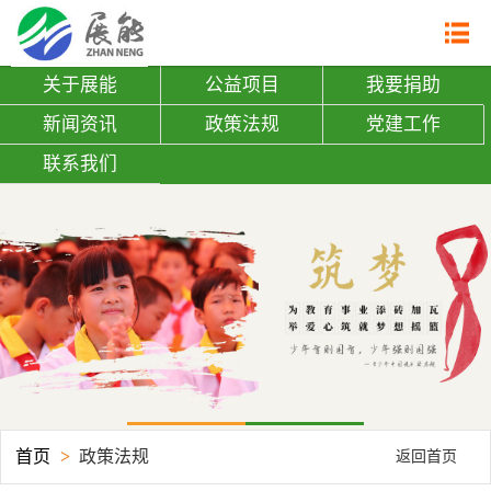
网站首页

关于展能
关于展能
公益项目
我要捐助
| 展能简介
新闻资讯
政策法规
党建工作
| 组织架构
联系我们
| 机构证书
公益项目
| 助学建校
| 关爱老人
| 志愿者培训
| 劝募志愿者查询
| 捐赠证书查询
我要捐助
首页
>
政策法规
返回首页
新闻资讯