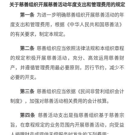
关于慈善组织开展慈善活动年度支出和管理费用的规定
| 公益动态
第一条
为进一步明确慈善组织开展慈善活动的年
| 信息公开
度支出和管理费用，根据《中华人民共和国慈善法》
| 公益简报
的有关要求，制定本规定。
政策法规
党建工作
第二条
慈善组织应当依照法律法规和本组织章程
的规定积极开展慈善活动，充分、高效运用慈善财
| 支部介绍
产，并遵循管理费用最必要原则，厉行节约，减少不
| 支部动态
必要的开支。
联系我们
第三条
慈善组织应当依据《民间非营利组织会计
制度》，加强对慈善活动相关费用的会计核算。
第四条
慈善活动支出是指慈善组织基于慈善宗
旨，在章程规定的业务范围内开展慈善活动，向受益
人捐赠财产或提供无偿服务时发生的下列费用：